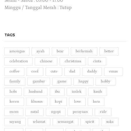
Senin - Sabtu : 09.00 - 17.00
Minggu / Tanggal Merah : Tutup
TAGS
amongus
ayah
bear
berkemah
better
celebration
chinese
christmas
cinta
coffee
cool
cute
dad
daddy
emas
family
gambar
game
happy
hobby
hobi
husband
ibu
imlek
kasih
keren
khusus
kopi
love
lucu
mom
natal
ngopi
perayaan
ride
sayang
selamat
semangat
spirit
suka