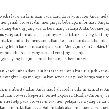
 penyedia layanan kirimkan pada hard drive komputer Anda mel
 mengenali browser dan mengingat beberapa informasi. Sing
rang-barang yang ada di keranjang belanja Anda. Cookies
situs yang saat ini atau sebelumnya Anda jalankan, yang te
tuk membantu mengumpulkan keseluruhan data lalu lintas ser
 yang lebih baik di masa depan. Kami Menggunakan Cookies U
 produk-produk yang ada di keranjang belanja.
gguna yang berguna untuk kunjungan berikutnya.
eseluruhan data lalu lintas serta interaksi situs, jadi ka
ami mungkin juga menggunakan servis dari pihak ketiga yang te
uk memberitahukan Anda tiap kali cookie dikirimkan, atau 
aturan browser (seperti Internet Explorer/Mozilla/Chrome). S
t menu Help pada browser untuk mempelajari cara yang benar
 akan dinonaktifkan juga. Hal ini tidak akan mempengaruhi 