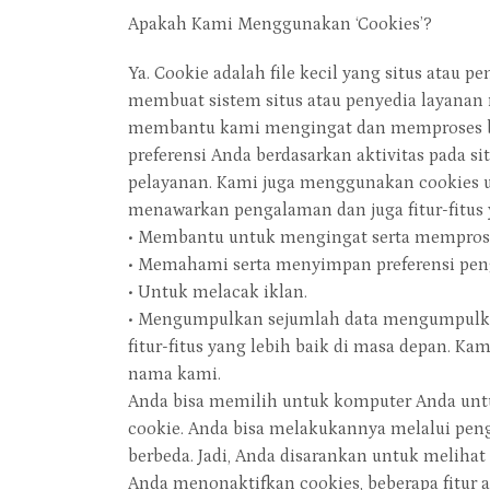
Apakah Kami Menggunakan ‘Cookies’?
Ya. Cookie adalah file kecil yang situs atau
membuat sistem situs atau penyedia layanan
membantu kami mengingat dan memproses ba
preferensi Anda berdasarkan aktivitas pada 
pelayanan. Kami juga menggunakan cookies un
menawarkan pengalaman dan juga fitur-fitus
• Membantu untuk mengingat serta memproses
• Memahami serta menyimpan preferensi pen
• Untuk melacak iklan.
• Mengumpulkan sejumlah data mengumpulkan k
fitur-fitus yang lebih baik di masa depan. K
nama kami.
Anda bisa memilih untuk komputer Anda unt
cookie. Anda bisa melakukannya melalui peng
berbeda. Jadi, Anda disarankan untuk meliha
Anda menonaktifkan cookies, beberapa fitur