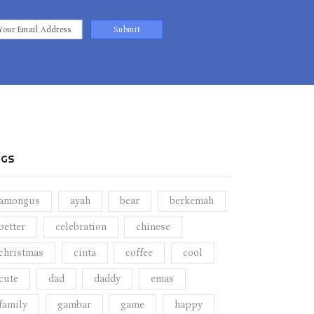
Submit
AGS
amongus
ayah
bear
berkemah
better
celebration
chinese
christmas
cinta
coffee
cool
cute
dad
daddy
emas
family
gambar
game
happy