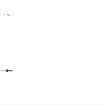
anan Anda
berikut: