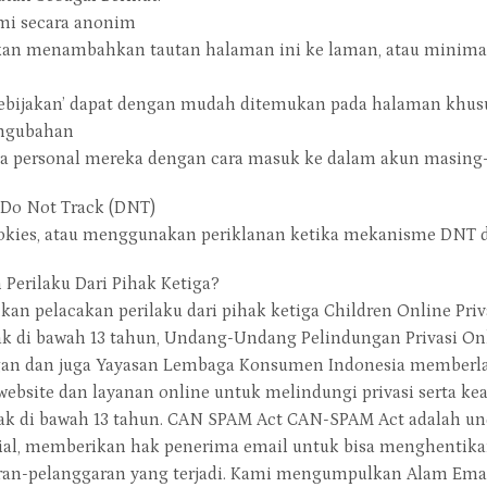
mi secara anonim
i akan menambahkan tautan halaman ini ke laman, atau minim
a ‘Kebijakan’ dapat dengan mudah ditemukan pada halaman khus
engubahan
a personal mereka dengan cara masuk ke dalam akun masing
Do Not Track (DNT)
ookies, atau menggunakan periklanan ketika mekanisme DNT 
Perilaku Dari Pihak Ketiga?
kan pelacakan perilaku dari pihak ketiga Children Online Pri
nak di bawah 13 tahun, Undang-Undang Pelindungan Privasi 
angan dan juga Yayasan Lembaga Konsumen Indonesia memberl
 website dan layanan online untuk melindungi privasi serta k
ak di bawah 13 tahun. CAN SPAM Act CAN-SPAM Act adalah un
ial, memberikan hak penerima email untuk bisa menghentika
an-pelanggaran yang terjadi. Kami mengumpulkan Alam Emai