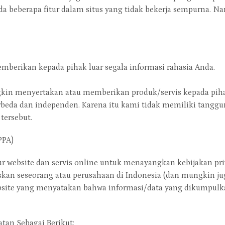
da beberapa fitur dalam situs yang tidak bekerja sempurna. Na
berikan kepada pihak luar segala informasi rahasia Anda.
kin menyertakan atau memberikan produk/servis kepada pihak
erbeda dan independen. Karena itu kami tidak memiliki tangg
 tersebut.
PPA)
website dan servis online untuk menayangkan kebijakan pri
an seseorang atau perusahaan di Indonesia (dan mungkin ju
site yang menyatakan bahwa informasi/data yang dikumpulkan
tan Sebagai Berikut: