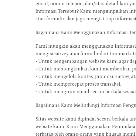
email, nomor telepon, dan/atau detail lai
Informasi Tersebut? Kami mengumpulkan infor
atau formulir, dan juga mengisi tiap informas
Bagaimana Kami Menggunakan Informasi Ter
Kami mungkin akan menggunakan informasi ya
mengisi survey atau formulir dari tim market
• Untuk pengembangan website kami agar dapa
• Untuk memungkinkan kami memberikan pelay
• Untuk mengelola kontes, promosi, survey, ata
• Untuk mempercepat proses transaksi.
• Untuk mengirim email secara berkala sesua
Bagaimana Kami Melindungi Informasi Peng
Situs website kami dipindai secara berkala
website kami. Kami Menggunakan Pemindaian 
terbatas oleh orang-orang yang khusus memil