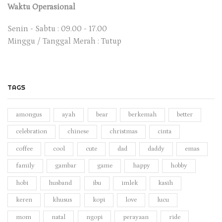
Waktu Operasional
Senin - Sabtu : 09.00 - 17.00
Minggu / Tanggal Merah : Tutup
TAGS
amongus
ayah
bear
berkemah
better
celebration
chinese
christmas
cinta
coffee
cool
cute
dad
daddy
emas
family
gambar
game
happy
hobby
hobi
husband
ibu
imlek
kasih
keren
khusus
kopi
love
lucu
mom
natal
ngopi
perayaan
ride