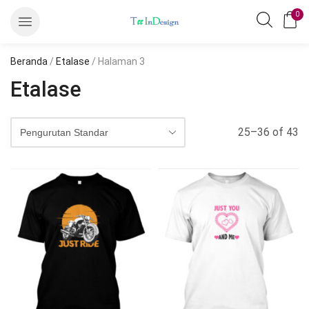
0
Beranda
/
Etalase
/ Halaman 3
Etalase
25–36 of 43