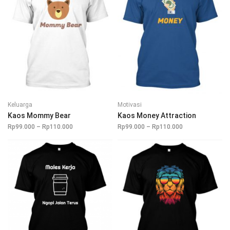
Keluarga
Motivasi
Kaos Mommy Bear
Kaos Money Attraction
Rp
99.000
–
Rp
110.000
Rentang
Rp
99.000
–
Rp
110.000
Rentang
harga:
harga:
Rp99.000
Rp99.000
hingga
hingga
Rp110.000
Rp110.000