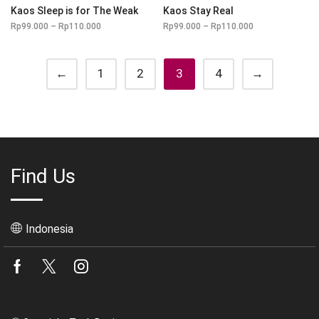
Kaos Sleep is for The Weak
Kaos Stay Real
Rp
99.000
–
Rp
110.000
Rentang
Rp
99.000
–
Rp
110.000
Rentang
harga:
harga:
Rp99.000
Rp99.000
hingga
hingga
Rp110.000
Rp110.000
←
1
2
3
4
→
Find Us
Indonesia
Facebook
Twitter
Instagram