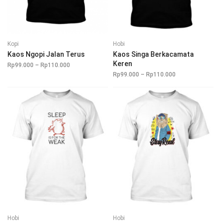
Kopi
Hobi
Kaos Ngopi Jalan Terus
Kaos Singa Berkacamata
Keren
Rp
99.000
–
Rp
110.000
Rentang
harga:
Rp
99.000
–
Rp
110.000
Rentang
Rp99.000
harga:
hingga
Rp99.000
Rp110.000
hingga
Rp110.000
Hobi
Hobi