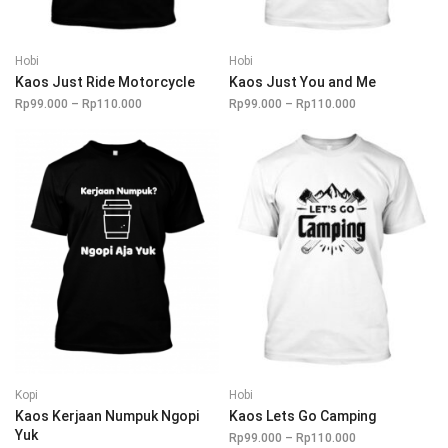
Hobi
Hobi
Kaos Just Ride Motorcycle
Kaos Just You and Me
Rp
99.000
–
Rp
110.000
Rentang
Rp
99.000
–
Rp
110.000
Rentang
harga:
harga:
Rp99.000
Rp99.000
hingga
hingga
Rp110.000
Rp110.000
Kopi
Hobi
Kaos Kerjaan Numpuk Ngopi
Kaos Lets Go Camping
Yuk
Rp
99.000
–
Rp
110.000
Rentang