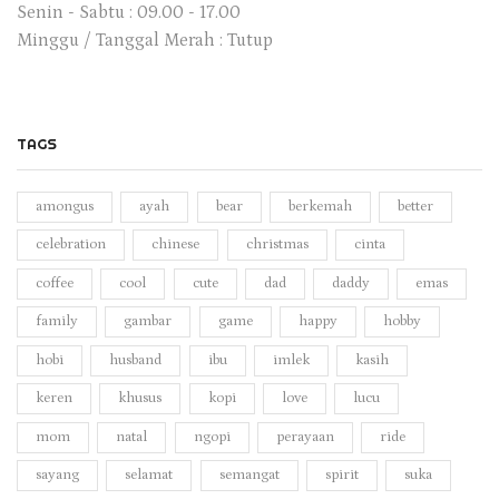
Senin - Sabtu : 09.00 - 17.00
Minggu / Tanggal Merah : Tutup
TAGS
amongus
ayah
bear
berkemah
better
celebration
chinese
christmas
cinta
coffee
cool
cute
dad
daddy
emas
family
gambar
game
happy
hobby
hobi
husband
ibu
imlek
kasih
keren
khusus
kopi
love
lucu
mom
natal
ngopi
perayaan
ride
sayang
selamat
semangat
spirit
suka